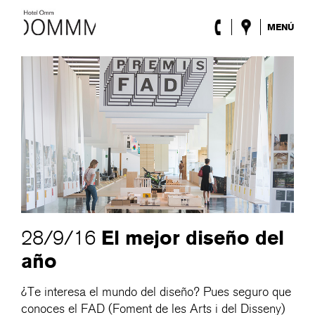
MENÚ
El Hotel
Habitaciones
Roca Barcelona
Spa
Terraza
Lobby & Club
Eventos
Promociones
Blog
ENG
/
ESP
/
DEU
/
FRA
/
CAT
El mejor diseño del
28/9/16
año
¿Te interesa el mundo del diseño? Pues seguro que
conoces el FAD (Foment de les Arts i del Disseny)