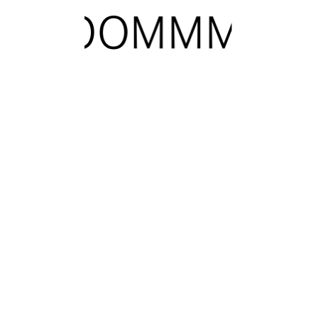
bile World Congress vuel
elona
in límites
 capital internacional del móvil y este año vuelve a acoger una nueva
rencia en el mundo de las nuevas tecnologías, como los smartphones y
s de duración de este aclamado evento, el conocimiento, el desarrollo
anzarán límites que ni siquiera han sido contemplados.
 este, con gran proyección internacional necesita de un recinto ade