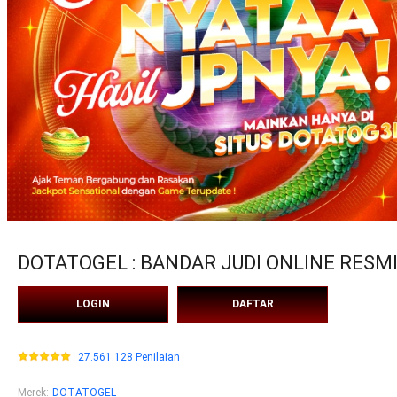
DOTATOGEL : BANDAR JUDI ONLINE RESM
LOGIN
DAFTAR
27.561.128 Penilaian
Merek
:
DOTATOGEL