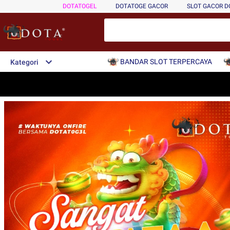
DOTATOGEL
DOTATOGE GACOR
SLOT GACOR D
BANDAR SLOT TERPERCAYA
Kategori