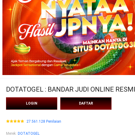
DOTATOGEL : BANDAR JUDI ONLINE RESM
LOGIN
DAFTAR
27.561.128 Penilaian
Merek
:
DOTATOGEL