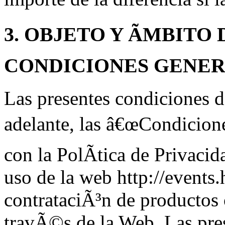
3. OBJETO Y ÃMBITO
CONDICIONES GENE
Las presentes condiciones d
adelante, las â€œCondicione
con la PolÃ­tica de Privacid
uso de la web http://event
contrataciÃ³n de productos 
travÃ©s de la Web. Las pre