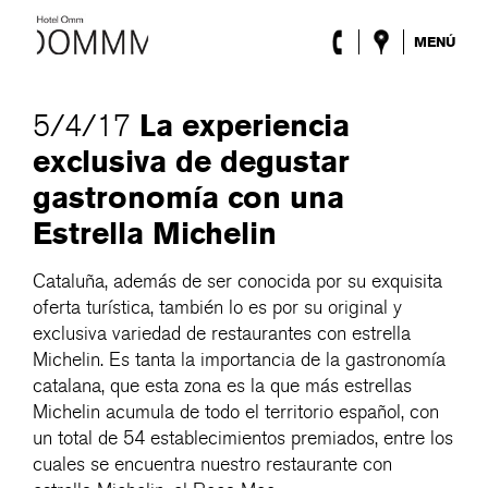
MENÚ
El Hotel
Habitaciones
La experiencia
5/4/17
Roca Barcelona
exclusiva de degustar
Spa
Terraza
gastronomía con una
Lobby & Club
Estrella Michelin
Eventos
Promociones
Cataluña, además de ser conocida por su exquisita
Blog
oferta turística, también lo es por su original y
exclusiva variedad de restaurantes con estrella
ENG
/
ESP
/
DEU
/
FRA
/
CAT
Michelin. Es tanta la importancia de la gastronomía
catalana, que esta zona es la que más estrellas
Michelin acumula de todo el territorio español, con
un total de 54 establecimientos premiados, entre los
cuales se encuentra nuestro restaurante con