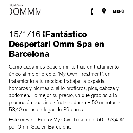
MENÚ
El Hotel
Habitaciones
¡Fantástico
15/1/16
Roca Barcelona
Despertar! Omm Spa en
Spa
Terraza
Barcelona
Lobby & Club
Eventos
Como cada mes Spaciomm te trae un tratamiento
Promociones
único al mejor precio. “My Own Treatment”, un
Blog
tratamiento a tu medida: trabajar la espalda,
hombros y piernas o, si lo prefieres, pies, cabeza y
ENG
/
ESP
/
DEU
/
FRA
/
CAT
abdomen. Lo mejor su precio, ya que gracias a la
promoción podrás disfrutarlo durante 50 minutos a
53,40 euros en lugar de 89 euros.
Este mes de Enero: My Own Treatment 50´- 53,40€
por Omm Spa en Barcelona