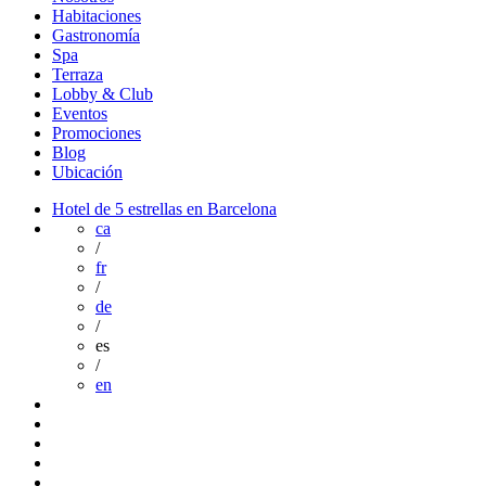
Habitaciones
Gastronomía
Spa
Terraza
Lobby & Club
Eventos
Promociones
Blog
Ubicación
Hotel de 5 estrellas en Barcelona
ca
/
fr
/
de
/
es
/
en