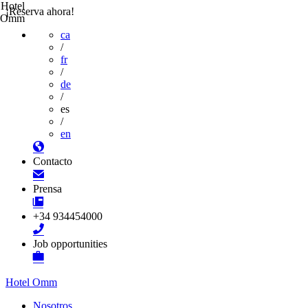
Hotel
¡Reserva ahora!
Omm
ca
/
fr
/
de
/
es
/
en
Contacto
Prensa
+34 934454000
Job opportunities
Hotel Omm
Nosotros