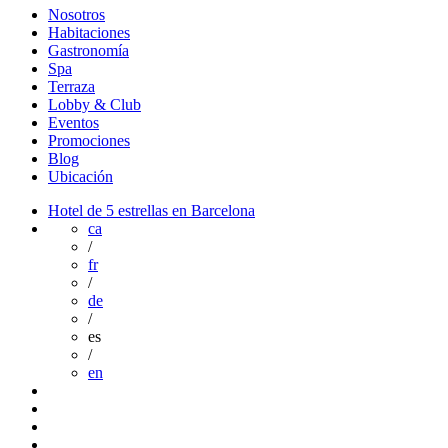
Nosotros
Habitaciones
Gastronomía
Spa
Terraza
Lobby & Club
Eventos
Promociones
Blog
Ubicación
Hotel de 5 estrellas en Barcelona
ca
/
fr
/
de
/
es
/
en