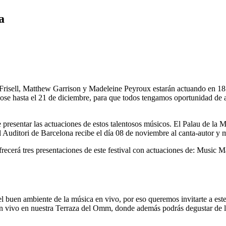
a
isell, Matthew Garrison y Madeleine Peyroux estarán actuando en 18 es
 hasta el 21 de diciembre, para que todos tengamos oportunidad de asist
resentar las actuaciones de estos talentosos músicos. El Palau de la M
el Auditori de Barcelona recibe el día 08 de noviembre al canta-autor y 
 ofrecerá tres presentaciones de este festival con actuaciones de: Mu
l buen ambiente de la música en vivo, por eso queremos invitarte a este
en vivo en nuestra Terraza del Omm, donde además podrás degustar de la