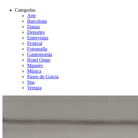
Categorías
Arte
Barcelona
Danza
Deportes
Entrevistas
Festival
Fotografía
Gastronomía
Hotel Omm
Masajes
Música
Paseo de Gracia
Spa
Terraza