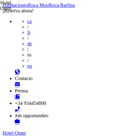
Hotel
Habitaciones
Roca Moo
Roca Bar
Spa
Omm
¡Reserva ahora!
ca
/
fr
/
de
/
es
/
en
Contacto
Prensa
+34 934454000
Job opportunities
Hotel Omm