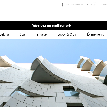
+34 934454000
FRA
CONT
Réservez au meilleur prix
celona
Spa
Terrasse
Lobby & Club
Évènements