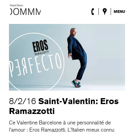
MENU
l’Hôtel
Chambres
Roca Barcelona
Spa
Terrasse
Lobby & Club
Évènements
Promotions
Blog
ENG
/
ESP
/
DEU
/
FRA
/
CAT
Saint-Valentin: Eros
8/2/16
Ramazzotti
Ce Valentine Barcelone à une personnalité de
l’amour : Eros Ramazzotti. L’Italien mieux connu