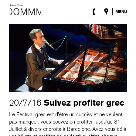
MENU
l’Hôtel
Chambres
Roca Barcelona
Spa
Terrasse
Lobby & Club
Évènements
Promotions
Blog
ENG
/
ESP
/
DEU
/
FRA
/
CAT
Suivez profiter grec
20/7/16
Le Festival grec est d’être un succès et ne veulent
pas manquer, vous pouvez en profiter jusqu’au 31
Juillet à divers endroits à Barcelone. Avez-vous déjà