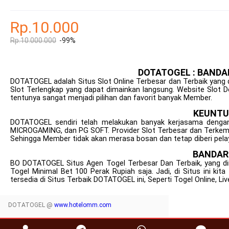
Rp.10.000
Rp.10.000.000
-99%
DOTATOGEL : BANDA
DOTATOGEL adalah Situs Slot Online Terbesar dan Terbaik yang d
Slot Terlengkap yang dapat dimainkan langsung. Website Slot 
tentunya sangat menjadi pilihan dan favorit banyak Member.
KEUNTU
DOTATOGEL sendiri telah melakukan banyak kerjasama dengan 
MICROGAMING, dan PG SOFT. Provider Slot Terbesar dan Terkemu
Sehingga Member tidak akan merasa bosan dan tetap diberi pela
BANDAR 
BO DOTATOGEL Situs Agen Togel Terbesar Dan Terbaik, yang 
Togel Minimal Bet 100 Perak Rupiah saja. Jadi, di Situs ini k
tersedia di Situs Terbaik DOTATOGEL ini, Seperti Togel Online, 
DOTATOGEL @
www.hotelomm.com