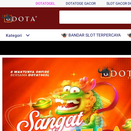
DOTATOGEL
DOTATOGE GACOR
SLOT GACOR D
BANDAR SLOT TERPERCAYA
Kategori