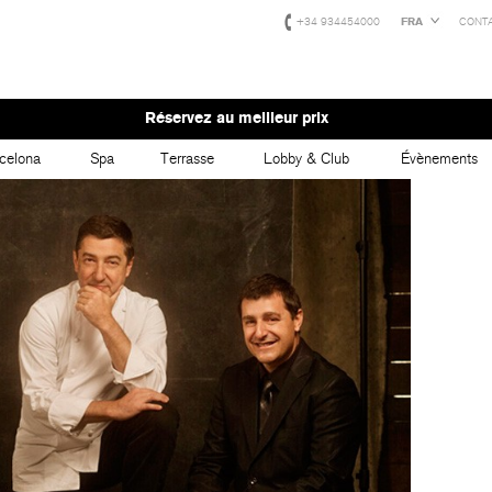
+34 934454000
FRA
CONT
Réservez au meilleur prix
celona
Spa
Terrasse
Lobby & Club
Évènements