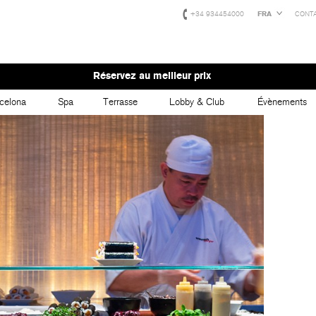
+34 934454000
FRA
CONT
Réservez au meilleur prix
celona
Spa
Terrasse
Lobby & Club
Évènements