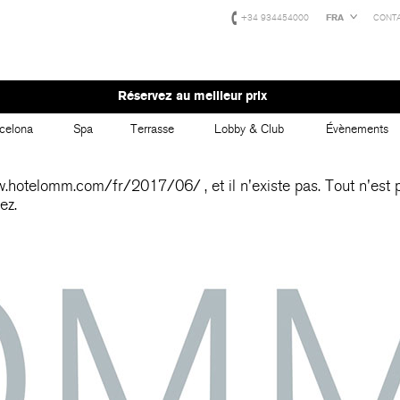
+34 934454000
FRA
CONT
Réservez au meilleur prix
celona
Spa
Terrasse
Lobby & Club
Évènements
w.hotelomm.com/fr/2017/06/
, et il n'existe pas. Tout n'es
ez.