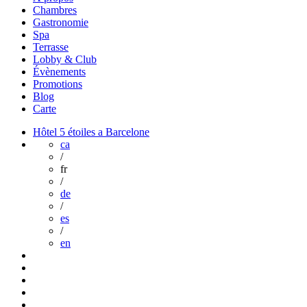
Chambres
Gastronomie
Spa
Terrasse
Lobby & Club
Évènements
Promotions
Blog
Carte
Hôtel 5 étoiles a Barcelone
ca
/
fr
/
de
/
es
/
en