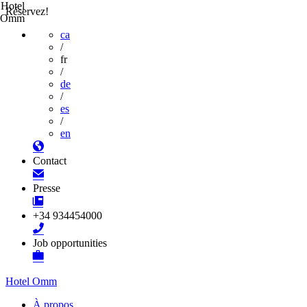
Hotel
Réservez!
Omm
ca
/
fr
/
de
/
es
/
en
Contact
Presse
+34 934454000
Job opportunities
Hotel Omm
À propos