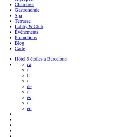
Chambres
Gastronomie
Spa
Terrasse
Lobby & Club
Évènements
Promotions
Blog
Carte
Hôtel 5 étoiles a Barcelone
ca
/
fr
/
de
/
es
/
en