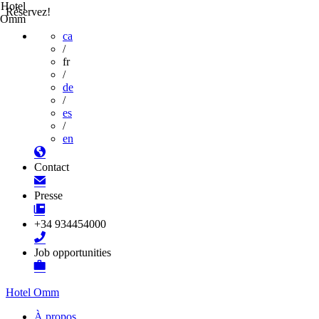
Hotel
Réservez!
Omm
ca
/
fr
/
de
/
es
/
en
Contact
Presse
+34 934454000
Job opportunities
Hotel Omm
À propos