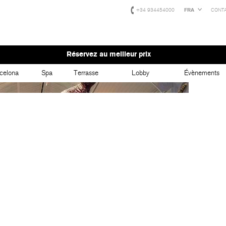
+34 934454000
FRA
CONT
Réservez au meilleur prix
celona
Spa
Terrasse
Lobby
Évènements