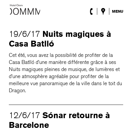
MENU
l’Hôtel
Chambres
Nuits magiques à
19/6/17
Roca Barcelona
Casa Batlló
Spa
Terrasse
Cet été, vous avez la possibilité de profiter de la
Lobby & Club
Casa Batlló d’une manière différente grâce à ses
Évènements
Nuits magiques pleines de musique, de lumières et
Promotions
d’une atmosphère agréable pour profiter de la
Blog
meilleure vue panoramique de la ville dans le toit du
Dragon.
ENG
/
ESP
/
DEU
/
FRA
/
CAT
Sónar retourne à
12/6/17
Barcelone