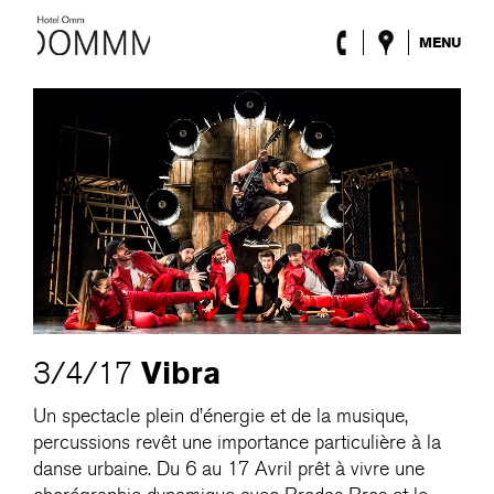
MENU
l’Hôtel
Chambres
Roca Barcelona
Spa
Terrasse
Lobby & Club
Évènements
Promotions
Blog
ENG
/
ESP
/
DEU
/
FRA
/
CAT
Vibra
3/4/17
Un spectacle plein d’énergie et de la musique,
percussions revêt une importance particulière à la
danse urbaine. Du 6 au 17 Avril prêt à vivre une