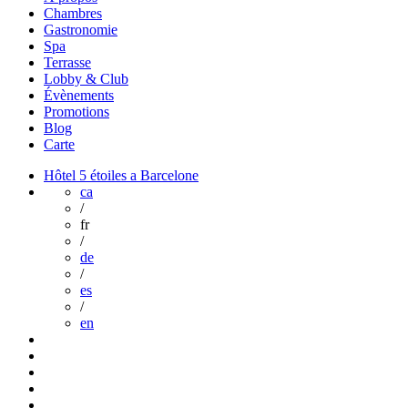
Chambres
Gastronomie
Spa
Terrasse
Lobby & Club
Évènements
Promotions
Blog
Carte
Hôtel 5 étoiles a Barcelone
ca
/
fr
/
de
/
es
/
en