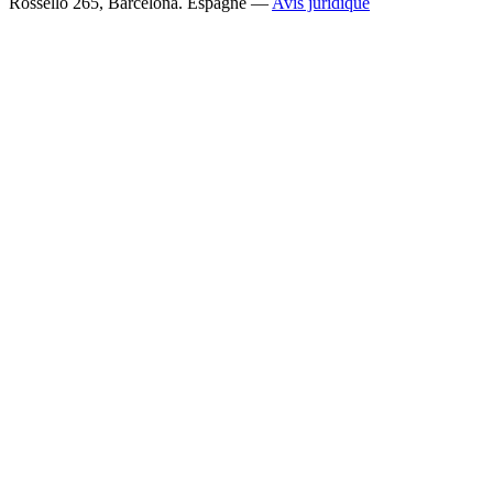
Rosselló 265, Barcelona. Espagne —
Avis juridique