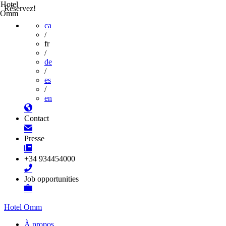
Hotel
Réservez!
Omm
ca
/
fr
/
de
/
es
/
en
Contact
Presse
+34 934454000
Job opportunities
Hotel Omm
À propos