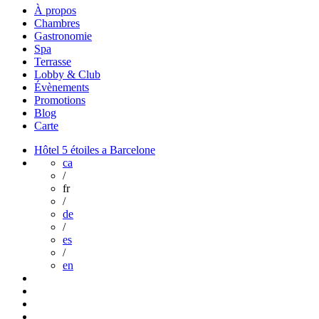
À propos
Chambres
Gastronomie
Spa
Terrasse
Lobby & Club
Évènements
Promotions
Blog
Carte
Hôtel 5 étoiles a Barcelone
ca
/
fr
/
de
/
es
/
en