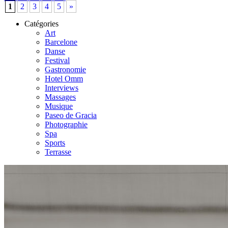
1
2
3
4
5
»
Catégories
Art
Barcelone
Danse
Festival
Gastronomie
Hotel Omm
Interviews
Massages
Musique
Paseo de Gracia
Photographie
Spa
Sports
Terrasse