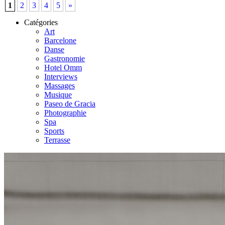
1
2
3
4
5
»
Catégories
Art
Barcelone
Danse
Gastronomie
Hotel Omm
Interviews
Massages
Musique
Paseo de Gracia
Photographie
Spa
Sports
Terrasse