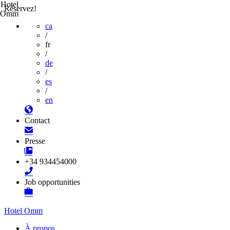
Hotel
Réservez!
Omm
ca
/
fr
/
de
/
es
/
en
Contact
Presse
+34 934454000
Job opportunities
Hotel Omm
À propos