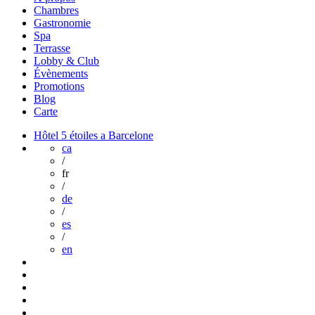
Chambres
Gastronomie
Spa
Terrasse
Lobby & Club
Évènements
Promotions
Blog
Carte
Hôtel 5 étoiles a Barcelone
ca
/
fr
/
de
/
es
/
en