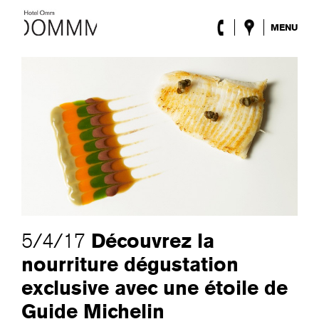
MENU
l’Hôtel
Chambres
Roca Barcelona
Spa
Terrasse
Lobby & Club
Évènements
Promotions
Blog
ENG
/
ESP
/
DEU
/
FRA
/
CAT
Découvrez la
5/4/17
nourriture dégustation
exclusive avec une étoile de
Guide Michelin