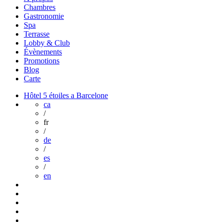
Chambres
Gastronomie
Spa
Terrasse
Lobby & Club
Évènements
Promotions
Blog
Carte
Hôtel 5 étoiles a Barcelone
ca
/
fr
/
de
/
es
/
en