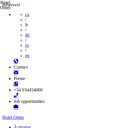
Hotel
Réservez!
Omm
ca
/
fr
/
de
/
es
/
en
Contact
Presse
+34 934454000
Job opportunities
Hotel Omm
À propos