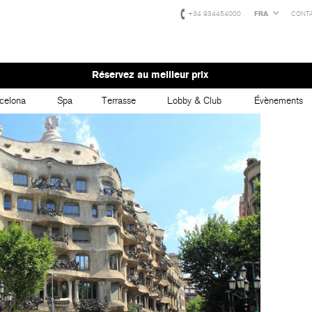
+34 934454000
FRA
CONT
Réservez au meilleur prix
celona
Spa
Terrasse
Lobby & Club
Évènements