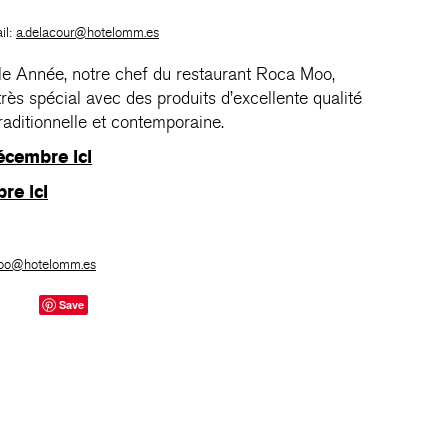
il:
a.delacour@hotelomm.es
lle Année, notre chef du restaurant Roca Moo,
très spécial avec des produits d’excellente qualité
raditionnelle et contemporaine.
écembre ici
re ici
oo@hotelomm.es
Save