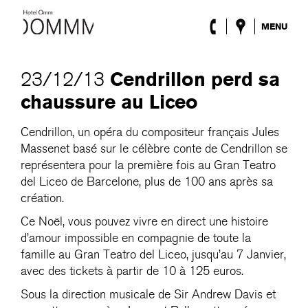
MENU
l’Hôtel
Chambres
Cendrillon perd sa
23/12/13
Roca Barcelona
chaussure au Liceo
Spa
Terrasse
Cendrillon, un opéra du compositeur français Jules
Lobby & Club
Massenet basé sur le célèbre conte de Cendrillon se
Évènements
Promotions
représentera pour la première fois au Gran Teatro
Blog
del Liceo de Barcelone, plus de 100 ans après sa
création.
ENG
/
ESP
/
DEU
/
FRA
/
CAT
Ce Noël, vous pouvez vivre en direct une histoire
d’amour impossible en compagnie de toute la
famille au Gran Teatro del Liceo, jusqu’au 7 Janvier,
avec des tickets à partir de 10 à 125 euros.
Sous la direction musicale de Sir Andrew Davis et