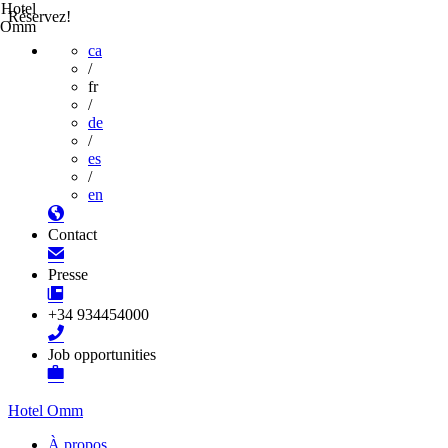
Hotel
Réservez!
Omm
ca
/
fr
/
de
/
es
/
en
Contact
Presse
+34 934454000
Job opportunities
Hotel Omm
À propos