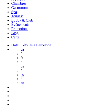
Chambres
Gastronomie
Spa
Terrasse
Lobby & Club
Évènements
Promotions
Blog
Carte
Hôtel 5 étoiles a Barcelone
ca
/
fr
/
de
/
es
/
en