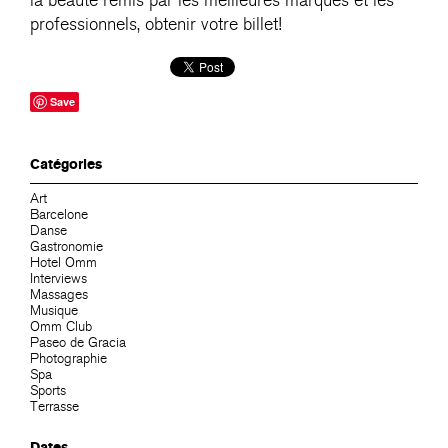
la beauté remis par les meilleures marques et les
professionnels, obtenir votre billet!
Save
Catégories
Art
Barcelone
Danse
Gastronomie
Hotel Omm
Interviews
Massages
Musique
Omm Club
Paseo de Gracia
Photographie
Spa
Sports
Terrasse
Dates