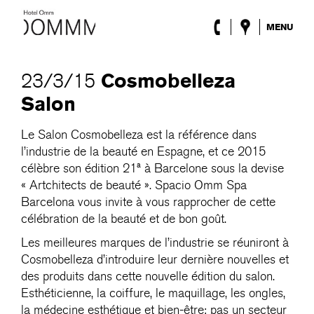
MENU
l’Hôtel
Chambres
Cosmobelleza
23/3/15
Roca Barcelona
Salon
Spa
Terrasse
Le Salon Cosmobelleza est la référence dans
Lobby & Club
l’industrie de la beauté en Espagne, et ce 2015
Évènements
Promotions
célèbre son édition 21ª à Barcelone sous la devise
Blog
« Artchitects de beauté ». Spacio Omm Spa
Barcelona vous invite à vous rapprocher de cette
célébration de la beauté et de bon goût.
ENG
/
ESP
/
DEU
/
FRA
/
CAT
Les meilleures marques de l’industrie se réuniront à
Cosmobelleza d’introduire leur dernière nouvelles et
des produits dans cette nouvelle édition du salon.
Esthéticienne, la coiffure, le maquillage, les ongles,
la médecine esthétique et bien-être: pas un secteur