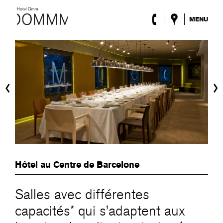
MENU
l’Hôtel
Chambres
Roca Barcelona
Spa
‹
›
Terrasse
Lobby & Club
Évènements
Promotions
Blog
ENG
/
ESP
/
DEU
/
FRA
/
CAT
Hôtel au Centre de Barcelone
Salles avec différentes
capacités* qui s’adaptent aux