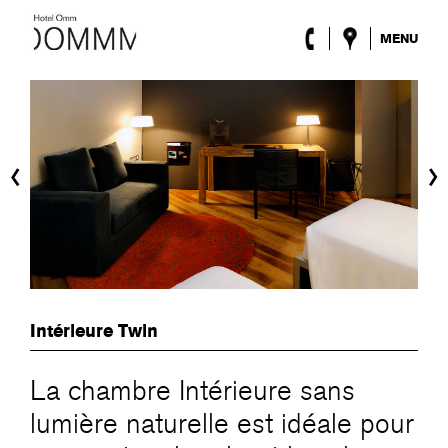
MENU
l’Hôtel
Chambres
Roca Barcelona
Spa
‹
›
Terrasse
Lobby & Club
Évènements
Promotions
Blog
ENG
/
ESP
/
DEU
/
FRA
/
CAT
Intérieure Twin
La chambre Intérieure sans
lumière naturelle est idéale pour