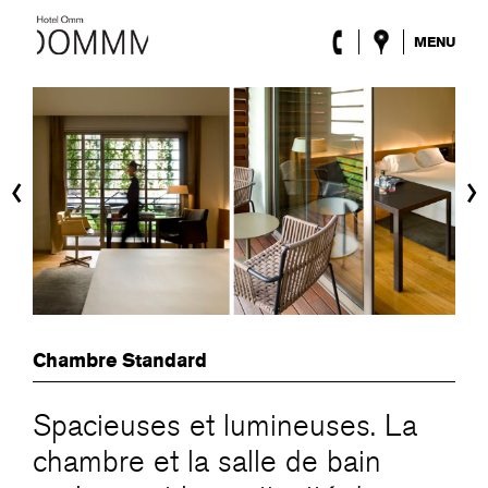
MENU
l’Hôtel
Chambres
Roca Barcelona
Spa
‹
›
Terrasse
Lobby & Club
Évènements
Promotions
Blog
ENG
/
ESP
/
DEU
/
FRA
/
CAT
Chambre Standard
Spacieuses et lumineuses. La
chambre et la salle de bain