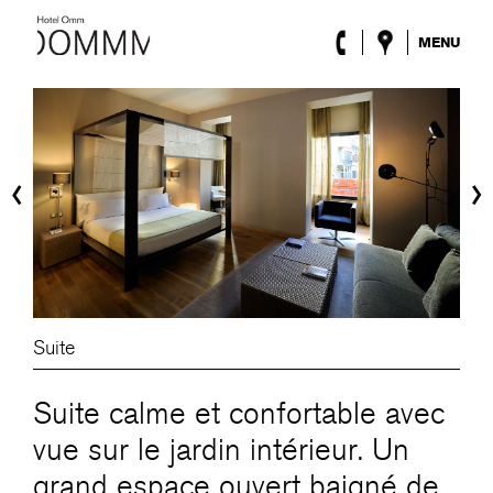
MENU
l’Hôtel
Chambres
Roca Barcelona
Spa
‹
›
Terrasse
Lobby & Club
Évènements
Promotions
Blog
ENG
/
ESP
/
DEU
/
FRA
/
CAT
Suite
Suite calme et confortable avec
vue sur le jardin intérieur. Un
grand espace ouvert baigné de