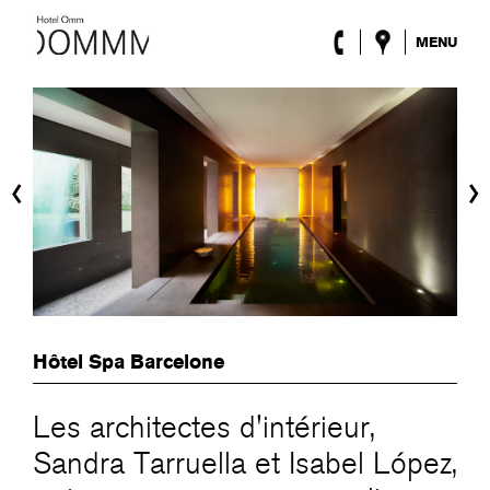
MENU
l’Hôtel
Chambres
Roca Barcelona
Spa
‹
›
Terrasse
Lobby & Club
Évènements
Promotions
Blog
ENG
/
ESP
/
DEU
/
FRA
/
CAT
Hôtel Spa Barcelone
Les architectes d'intérieur,
Sandra Tarruella et Isabel López,