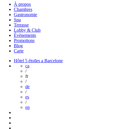
À propos
Chambres
Gastronomie
Spa
Terrasse
Lobby & Club
Évènements
Promotions
Blog
Carte
Hôtel 5 étoiles a Barcelone
ca
/
fr
/
de
/
es
/
en