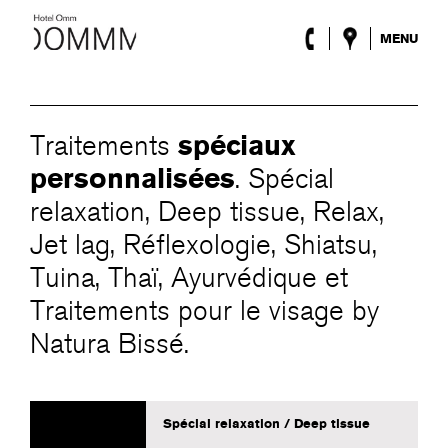
MENU
l’Hôtel
Chambres
Roca Barcelona
spéciaux
Traitements
Spa
Terrasse
personnalisées
. Spécial
Lobby & Club
relaxation, Deep tissue, Relax,
Évènements
Jet lag, Réflexologie, Shiatsu,
Promotions
Blog
Tuina, Thaï, Ayurvédique et
Traitements pour le visage by
ENG
/
ESP
/
FRA
/
CAT
Natura Bissé.
Spécial relaxation / Deep tissue