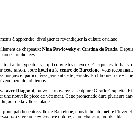
nts à apprendre, divulguer et revendiquer la culture catalane.
abillement de chapeaux:
Nina Pawlowsky
et
Cristina de Prada
. Depuis
ersonnes impliquées.
 tout autre type de tissu qui couvre les cheveux. Casquettes, turbans, c
r cette raison, votre
hotel au le centre de Barcelone
, vous recommande 
vités uniques et particulières pendant cette période. En l’honneur de « T
et événement de printemps.
ya avec Diagonal
, où vous trouverez la sculpture Giraffe Coquette. Et
r une nouvelle pièce de vêtement. Cette promenade dure plusieurs année
u jour de la ville catalane.
rincipal du centre-ville de Barcelone, dans le but de mettre l’hiver et
ez-vous à vivre une expérience unique, et un chapeau, inoubliable.