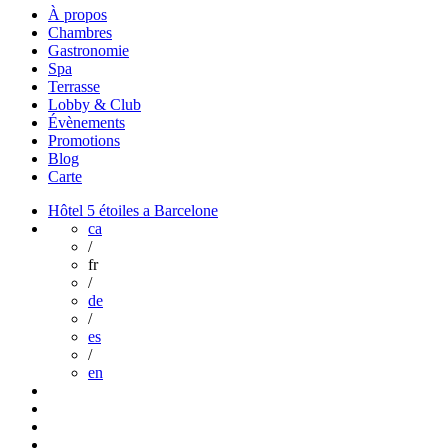
À propos
Chambres
Gastronomie
Spa
Terrasse
Lobby & Club
Évènements
Promotions
Blog
Carte
Hôtel 5 étoiles a Barcelone
ca
/
fr
/
de
/
es
/
en