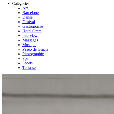
Catégories
Art
Barcelone
Danse
Festival
Gastronomie
Hotel Omm
Interviews
Massages
Musique
Paseo de Gracia
Photographie
Spa
Sports
Terrasse