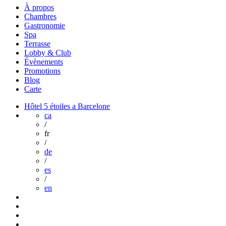
À propos
Chambres
Gastronomie
Spa
Terrasse
Lobby & Club
Évènements
Promotions
Blog
Carte
Hôtel 5 étoiles a Barcelone
ca
/
fr
/
de
/
es
/
en