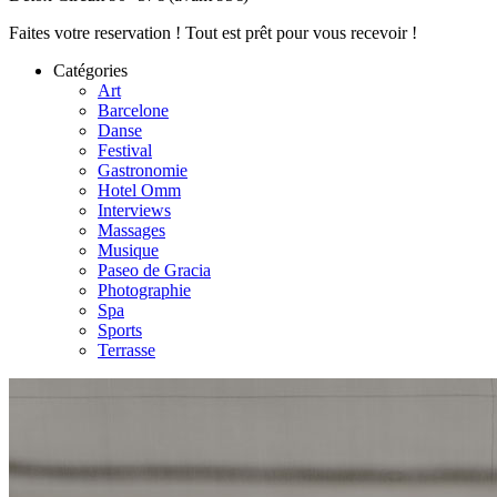
Faites votre reservation ! Tout est prêt pour vous recevoir !
Catégories
Art
Barcelone
Danse
Festival
Gastronomie
Hotel Omm
Interviews
Massages
Musique
Paseo de Gracia
Photographie
Spa
Sports
Terrasse