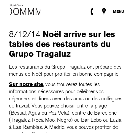
MENU
l’Hôtel
Chambres
Noël arrive sur les
8/12/14
Roca Barcelona
tables des restaurants du
Spa
Terrasse
Grupo Tragaluz
Lobby
Évènements
Les restaurants du Grupo Tragaluz ont préparé des
Promotions
menus de Noël pour profiter en bonne compagnie!
Blog
Sur notre site
, vous trouverez toutes les
informations nécessaires pour célébrer vos
ENG
/
ESP
/
DEU
/
FRA
/
CAT
déjeuners et dîners avec des amis ou des collègues
de travail. Vous pouvez choisir entre la plage
(Bestial, Agua ou Pez Vela), centre de Barcelone
(Tragaluz, Roca Moo, Negro) ou Bar Lobo ou Luzia
à Las Ramblas. A Madrid, vous pouvez profiter de