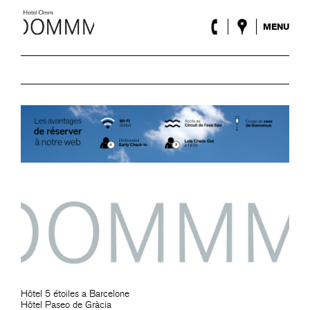
MENU
l’Hôtel
Chambres
Roca Barcelona
Spa
Terrasse
Lobby & Club
Évènements
Promotions
Blog
ENG
/
ESP
/
DEU
/
FRA
/
CAT
Hôtel 5 étoiles a Barcelone
Hôtel Paseo de Gràcia