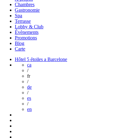
Chambres
Gastronomie
Spa
Terrasse
Lobby & Club
Évènements
Promotions
Blog
Carte
Hôtel 5 étoiles a Barcelone
ca
/
fr
/
de
/
es
/
en