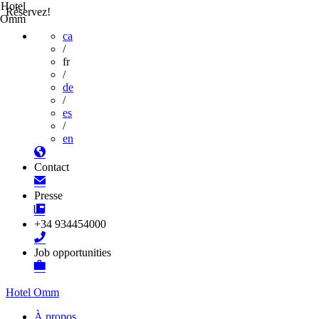
Hotel
Réservez!
Omm
ca
/
fr
/
de
/
es
/
en
Contact
Presse
+34 934454000
Job opportunities
Hotel Omm
À propos