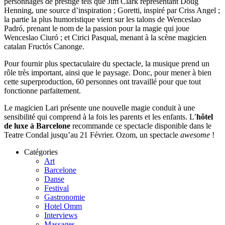
personnages de prestige tels que Jim Clark représentant Doug
Henning, une source d’inspiration ; Goretti, inspiré par Criss Angel ;
la partie la plus humoristique vient sur les talons de Wenceslao
Padró, prenant le nom de la passion pour la magie qui joue
Wenceslao Ciuró ; et Cirici Pasqual, menant à la scène magicien
catalan Fructós Canonge.
Pour fournir plus spectaculaire du spectacle, la musique prend un
rôle très important, ainsi que le paysage. Donc, pour mener à bien
cette superproduction, 60 personnes ont travaillé pour que tout
fonctionne parfaitement.
Le magicien Lari présente une nouvelle magie conduit à une
sensibilité qui comprend à la fois les parents et les enfants. L’
hôtel
de luxe à Barcelone
recommande ce spectacle disponible dans le
Teatre Condal jusqu’au 21 Février. Ozom, un spectacle
awesome
!
Catégories
Art
Barcelone
Danse
Festival
Gastronomie
Hotel Omm
Interviews
Massages