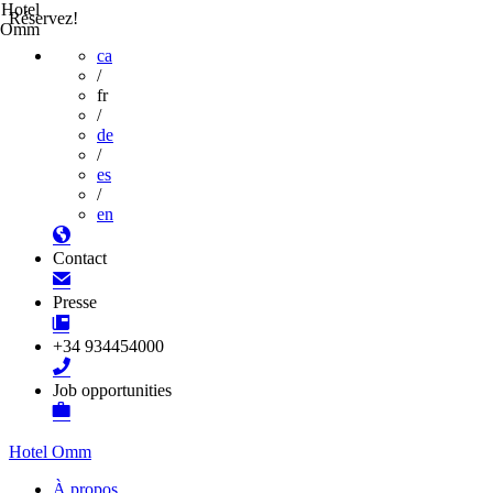
Hotel
Réservez!
Omm
ca
/
fr
/
de
/
es
/
en
Contact
Presse
+34 934454000
Job opportunities
Hotel Omm
À propos