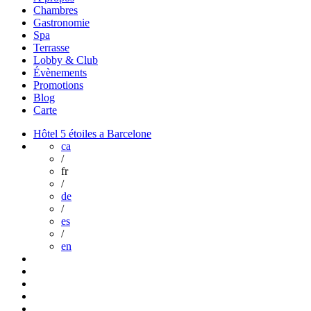
Chambres
Gastronomie
Spa
Terrasse
Lobby & Club
Évènements
Promotions
Blog
Carte
Hôtel 5 étoiles a Barcelone
ca
/
fr
/
de
/
es
/
en