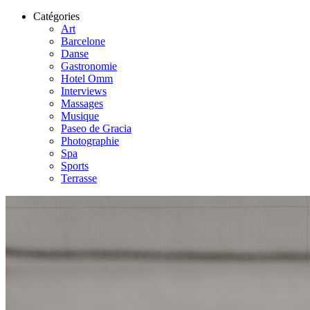
Catégories
Art
Barcelone
Danse
Gastronomie
Hotel Omm
Interviews
Massages
Musique
Paseo de Gracia
Photographie
Spa
Sports
Terrasse