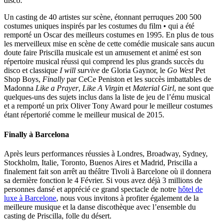
disco.
Un casting de 40 artistes sur scène, étonnant perruques 200 500
costumes uniques inspirés par les costumes du film • qui a été
remporté un Oscar des meilleurs costumes en 1995. En plus de tous
les merveilleux mise en scène de cette comédie musicale sans aucun
doute faire Priscilla musicale est un amusement et animé est son
répertoire musical réussi qui comprend les plus grands succès du
disco et classique
I will survive
de Gloria Gaynor, le
Go West
Pet
Shop Boys,
Finally
par CeCe Peniston et les succès imbattables de
Madonna
Like a Prayer
,
Like A Virgin
et
Material Girl
, ne sont que
quelques-uns des sujets inclus dans la liste de jeu de l’ému musical
et a remporté un prix Oliver Tony Award pour le meilleur costumes
étant répertorié comme le meilleur musical de 2015.
Finally à Barcelona
Après leurs performances réussies à Londres, Broadway, Sydney,
Stockholm, Italie, Toronto, Buenos Aires et Madrid, Priscilla a
finalement fait son arrêt au théâtre Tivoli à Barcelone où il donnera
sa dernière fonction le 4 Février. Si vous avez déjà 3 millions de
personnes dansé et apprécié ce grand spectacle de notre
hôtel de
luxe à Barcelone
, nous vous invitons à profiter également de la
meilleure musique et la danse discothèque avec l’ensemble du
casting de Priscilla, folle du désert.