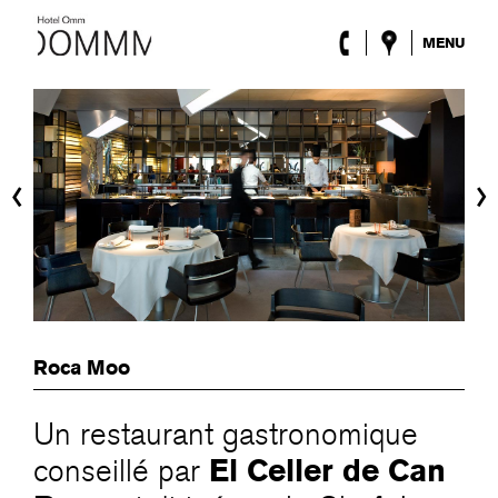
MENU
l’Hôtel
Chambres
Roca Barcelona
Spa
‹
›
Terrasse
Lobby & Club
Évènements
Promotions
Blog
ENG
/
ESP
/
DE
/
FRA
CAT
/
Roca Moo
Un restaurant gastronomique
El Celler de Can
conseillé par