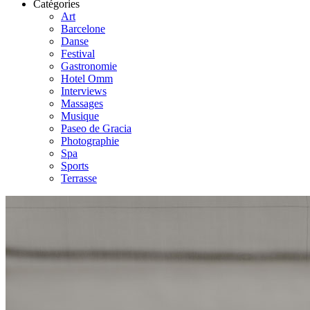
Catégories
Art
Barcelone
Danse
Festival
Gastronomie
Hotel Omm
Interviews
Massages
Musique
Paseo de Gracia
Photographie
Spa
Sports
Terrasse