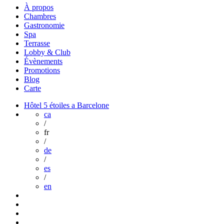
À propos
Chambres
Gastronomie
Spa
Terrasse
Lobby & Club
Évènements
Promotions
Blog
Carte
Hôtel 5 étoiles a Barcelone
ca
/
fr
/
de
/
es
/
en