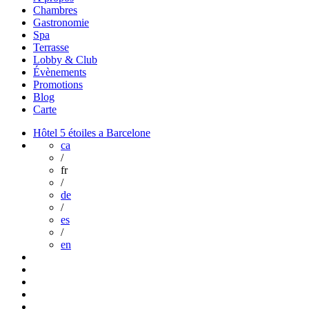
Chambres
Gastronomie
Spa
Terrasse
Lobby & Club
Évènements
Promotions
Blog
Carte
Hôtel 5 étoiles a Barcelone
ca
/
fr
/
de
/
es
/
en