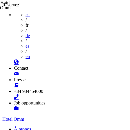
Hotel
Réservez!
Omm
ca
/
fr
/
de
/
es
/
en
Contact
Presse
+34 934454000
Job opportunities
Hotel Omm
À propos