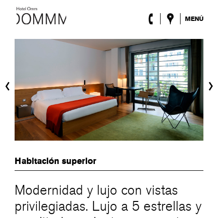
MENÚ
El Hotel
Habitaciones
Roca Barcelona
Spa
‹
›
Terraza
Lobby & Club
Eventos
Promociones
Blog
ENG
/
ESP
/
FRA
/
CAT
Habitación superior
Modernidad y lujo con vistas
privilegiadas. Lujo a 5 estrellas y