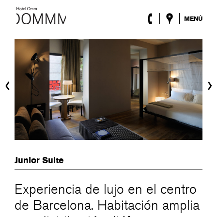
MENÚ
El Hotel
Habitaciones
Roca Barcelona
Spa
‹
›
Terraza
Lobby & Club
Eventos
Promociones
Blog
ENG
/
ESP
/
FRA
/
CAT
Junior Suite
Experiencia de lujo en el centro
de Barcelona. Habitación amplia