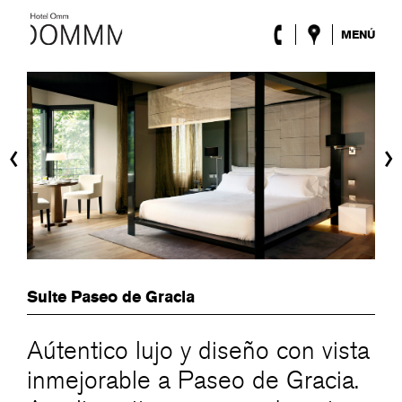
MENÚ
El Hotel
Habitaciones
Roca Barcelona
Spa
‹
›
Terraza
Lobby & Club
Eventos
Promociones
Blog
ENG
/
ESP
/
FRA
/
CAT
Suite Paseo de Gracia
Aútentico lujo y diseño con vista
inmejorable a Paseo de Gracia.